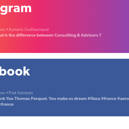
agram
nov. • Aymeric Guilhaumaud
t Is the difference between Consulting & Advisors ?
ebook
ov. • Post Advisors
nk You Thomas Pesquet. You make us dream #Nasa #france #aer
rfrance