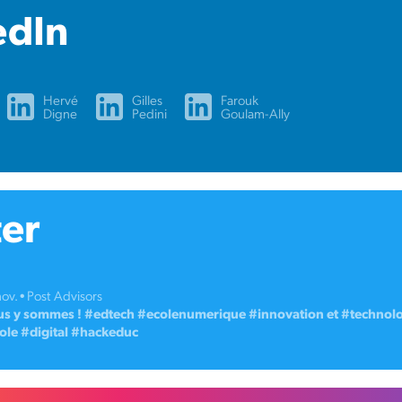
edIn
Hervé
Gilles
Farouk
Digne
Pedini
Goulam-Ally
ter
ov. • Post Advisors
s y sommes ! #edtech #ecolenumerique #innovation et #technolo
cole #digital #hackeduc