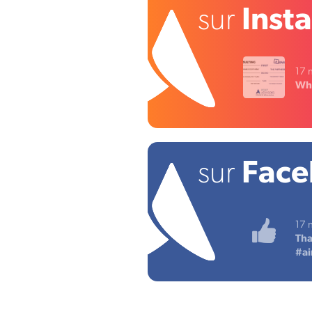
sur
Inst
17 
Wha
sur
Fac
17 n
Tha
#ai