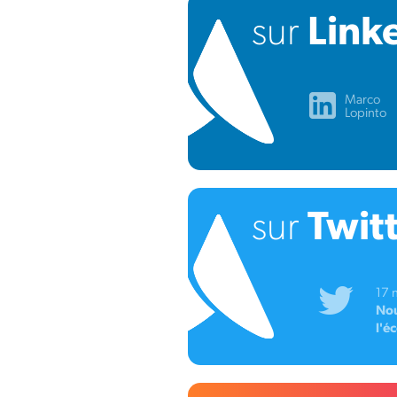
sur
Link
Marco
Lopinto
sur
Twit
17 n
Nou
l'é